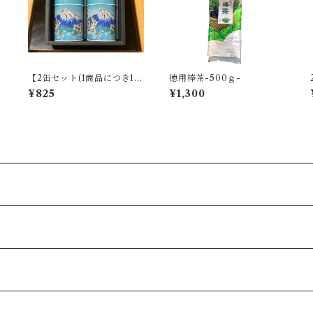
【2缶セット(1商品につき1缶
徳用棒茶-500ｇ-
275円×2＋箱代275円)】
¥825
¥1,300