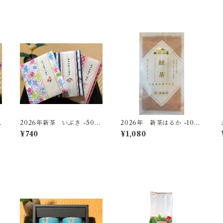
0
2026年新茶 いぶき -50
2026年 新茶はるか -100
ｇ-【無料ギフト個包装】
ｇ-
¥740
¥1,080