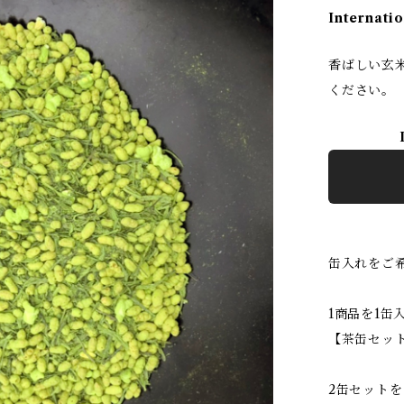
Internatio
香ばしい玄
ください。
缶入れをご
1商品を1缶
【茶缶セット
2缶セット