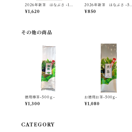
2026年新茶 はなぶさ -10
2026年新茶 はなぶさ -5
0ｇ-
ｇ-【無料ギフト個包装】
¥1,620
¥850
その他の商品
徳用棒茶-500ｇ-
お徳用お茶-500g-
¥1,300
¥1,080
CATEGORY