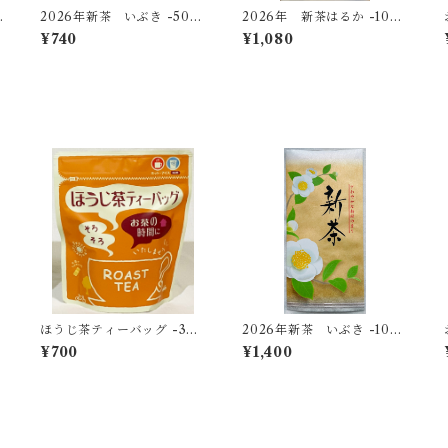
0
2026年新茶 いぶき -50
2026年 新茶はるか -100
ｇ-【無料ギフト個包装】
ｇ-
¥740
¥1,080
ほうじ茶ティーバッグ -3g×
2026年新茶 いぶき -100
15個入-
ｇ-
¥700
¥1,400