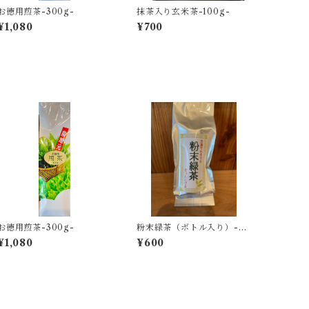
お徳用煎茶-300g-
抹茶入り玄米茶-100g-
¥1,080
¥700
お徳用煎茶-300g-
粉末緑茶（ボトル入り）-40
g-
¥1,080
¥600