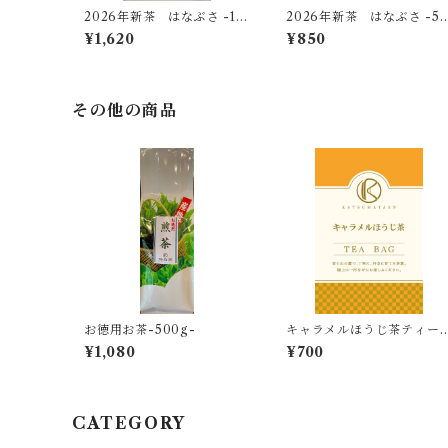
2026年新茶 はなぶさ -10
2026年新茶 はなぶさ -5
0ｇ-
ｇ-【無料ギフト個包装】
¥1,620
¥850
その他の商品
お徳用お茶-500g-
キャラメルほうじ茶ティー
バッグ -2.5g×8個入-
¥1,080
¥700
CATEGORY