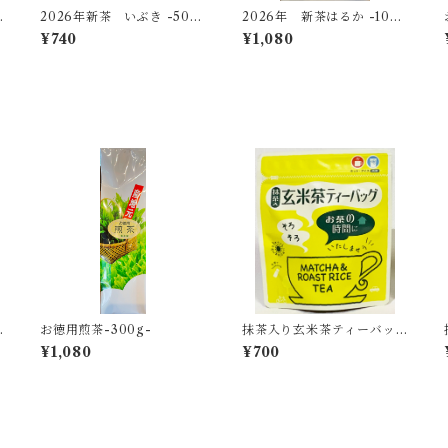
0
2026年新茶 いぶき -50
2026年 新茶はるか -100
ｇ-【無料ギフト個包装】
ｇ-
¥740
¥1,080
お徳用煎茶-300g-
抹茶入り玄米茶ティーバッ
グ -3g×15個入-
¥1,080
¥700