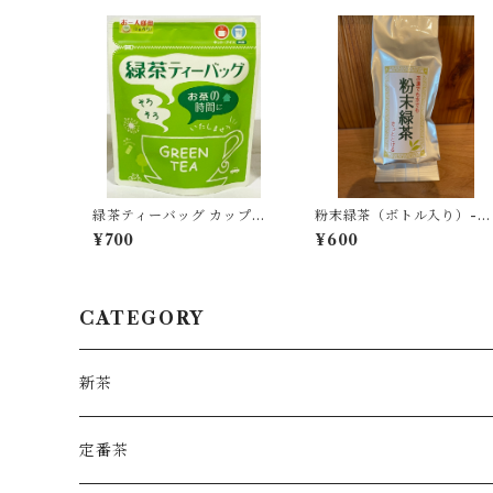
緑茶ティーバッグ カップ用
粉末緑茶（ボトル入り）-4
-3g×15個入-
g-
¥700
¥600
CATEGORY
新茶
定番茶