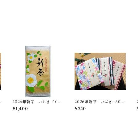
0
2026年新茶 いぶき -100
2026年新茶 いぶき -50
ｇ-
ｇ-【無料ギフト個包装】
¥1,400
¥740