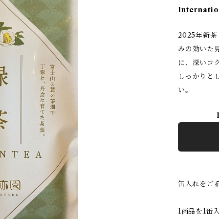
Internatio
2025年
みの効いた
に、深いコ
しっかりと
い。
缶入れをご
1商品を1缶