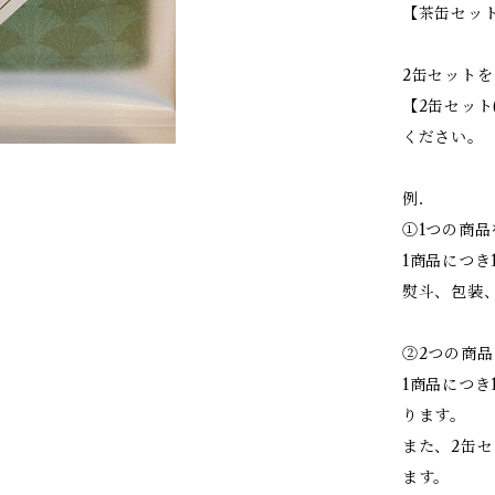
【茶缶セット
2缶セット
【2缶セット(
ください。
例．
①1つの商品
1商品につき
熨斗、包装
②2つの商品
1商品につき1
ります。
また、2缶セ
ます。