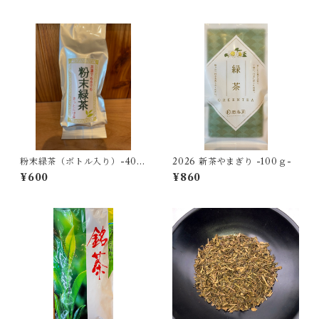
粉末緑茶（ボトル入り）-40g
2026 新茶やまぎり -100ｇ-
-
¥600
¥860