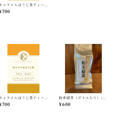
キャラメルほうじ茶ティー
バッグ -2.5g×8個入-
¥700
キャラメルほうじ茶ティー
粉末緑茶（ボトル入り）-40
バッグ -2.5g×8個入-
g-
¥700
¥600