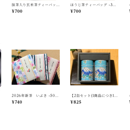
5
抹茶入り玄米茶ティーバッ
ほうじ茶ティーバッグ -3g×
グ -3g×15個入-
15個入-
¥700
¥700
2026年新茶 いぶき -50
【2缶セット(1商品につき1缶
ｇ-【無料ギフト個包装】
275円×2＋箱代275円)】
¥740
¥825