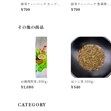
緑茶ティーバッグ カップ用
緑茶ティーバッグ 急須用 -
-3g×15個入-
g×15個入-
¥700
¥700
その他の商品
お徳用煎茶-300g-
ほうじ茶-100g-
¥1,080
¥540
CATEGORY