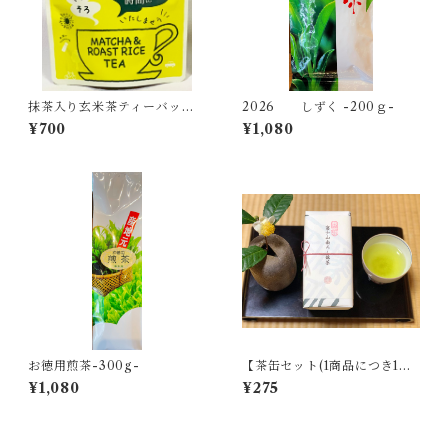
抹茶入り玄米茶ティーバッグ -
2026 しずく -200ｇ-
3g×15個入-
¥700
¥1,080
お徳用煎茶-300g-
【茶缶セット(1商品につき1缶2
75円)】
¥1,080
¥275