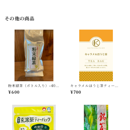
その他の商品
粉末緑茶（ボトル入り）-40g
キャラメルほうじ茶ティーバ
-
ッグ -2.5g×8個入-
¥600
¥700