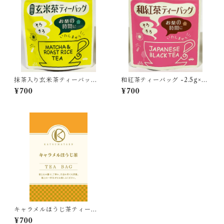
抹茶入り玄米茶ティーバッグ -
和紅茶ティーバッグ -2.5g×14
3g×15個入-
個入-
¥700
¥700
キャラメルほうじ茶ティーバ
ッグ -2.5g×8個入-
¥700