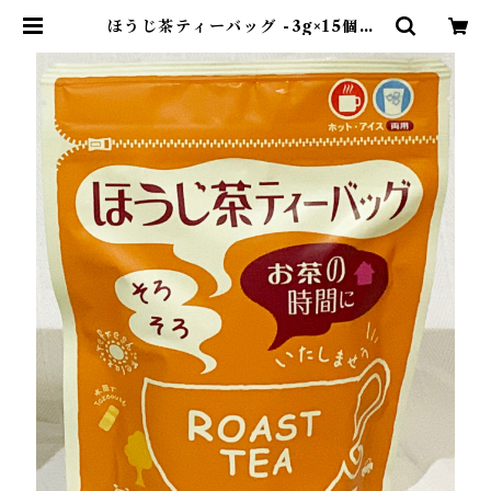
ほうじ茶ティーバッグ -3g×15個入-
| 富士山南ろく銘茶ー勝亦園ーオン
ラインショップ