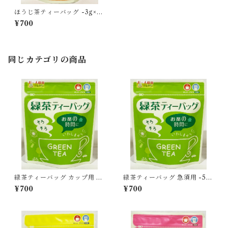
ほうじ茶ティーバッグ -3g×15
個入-
¥700
同じカテゴリの商品
緑茶ティーバッグ カップ用 -3
緑茶ティーバッグ 急須用 -5g
g×15個入-
×15個入-
¥700
¥700